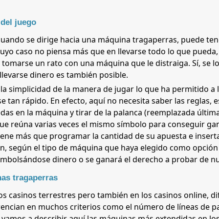
 del juego
 cuando se dirige hacia una máquina tragaperras, puede ten
cuyo caso no piensa más que en llevarse todo lo que pueda
y tomarse un rato con una máquina que le distraiga. Sí, se l
 llevarse dinero es también posible.
 la simplicidad de la manera de jugar lo que ha permitido 
se tan rápido. En efecto, aquí no necesita saber las reglas,
as en la máquina y tirar de la palanca (reemplazada últim
ue reúna varias veces el mismo símbolo para conseguir gana
tiene más que programar la cantidad de su apuesta e insert
n, según el tipo de máquina que haya elegido como opción
mbolsándose dinero o se ganará el derecho a probar de n
as tragaperras
los casinos terrestres pero también en los casinos online, 
rencian en muchos criterios como el número de líneas de pago
 vamos a describir aquí las máquinas más extendidas en lo