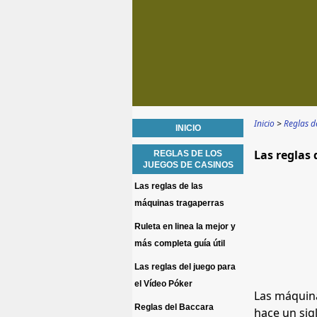
Inicio
Reglas d
INICIO
Las reglas
REGLAS DE LOS
JUEGOS DE CASINOS
Las reglas de las
máquinas tragaperras
Ruleta en linea la mejor y
más completa guía útil
Las reglas del juego para
el Vídeo Póker
Las máquina
Reglas del Baccara
hace un sig