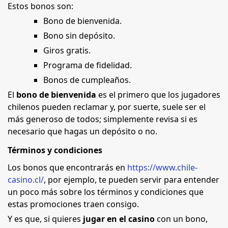
Estos bonos son:
Bono de bienvenida.
Bono sin depósito.
Giros gratis.
Programa de fidelidad.
Bonos de cumpleaños.
El
bono de bienvenida
es el primero que los jugadores
chilenos pueden reclamar y, por suerte, suele ser el
más generoso de todos; simplemente revisa si es
necesario que hagas un depósito o no.
Términos y condiciones
Los bonos que encontrarás en
https://www.chile-
casino.cl/
, por ejemplo, te pueden servir para entender
un poco más sobre los términos y condiciones que
estas promociones traen consigo.
Y es que, si quieres
jugar en el casino
con un bono,