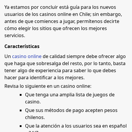
Ya estamos por concluir está guía para los nuevos
usuarios de los casinos online en Chile; sin embargo,
antes de que comiences a jugar, permítenos decirte
cómo elegir los sitios que ofrecen los mejores
servicios.
Características
Un
casino online
de calidad siempre debe ofrecer algo
que haga que sobresalga del resto, por lo tanto, basta
tener algo de experiencia para saber lo que debes
hacer para identificar a los mejores.
Revisa lo siguiente en un casino online:
Que tenga una amplia lista de juegos de
casino.
Que sus métodos de pago acepten pesos
chilenos.
Que la atención a los usuarios sea en español