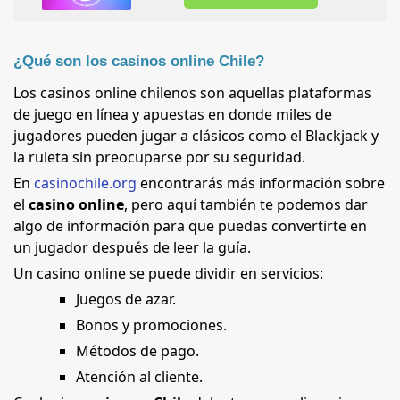
¿Qué son los casinos online Chile?
Los casinos online chilenos son aquellas plataformas
de juego en línea y apuestas en donde miles de
jugadores pueden jugar a clásicos como el Blackjack y
la ruleta sin preocuparse por su seguridad.
En
casinochile.org
encontrarás más información sobre
el
casino online
, pero aquí también te podemos dar
algo de información para que puedas convertirte en
un jugador después de leer la guía.
Un casino online se puede dividir en servicios:
Juegos de azar.
Bonos y promociones.
Métodos de pago.
Atención al cliente.