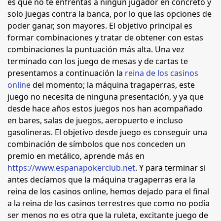
es que no te enfrentas a ningún jugador en concreto y
solo juegas contra la banca, por lo que las opciones de
poder ganar, son mayores. El objetivo principal es
formar combinaciones y tratar de obtener con estas
combinaciones la puntuación más alta. Una vez
terminado con los juego de mesas y de cartas te
presentamos a continuación la
reina de los casinos
online
del momento; la máquina tragaperras, este
juego no necesita de ninguna presentación, y ya que
desde hace años estos juegos nos han acompañado
en bares, salas de juegos, aeropuerto e incluso
gasolineras. El objetivo desde juego es conseguir una
combinación de símbolos que nos conceden un
premio en metálico, aprende más en
https://www.espanapokerclub.net
. Y para terminar si
antes decíamos que la máquina tragaperras era la
reina de los casinos online, hemos dejado para el final
a la reina de los casinos terrestres que como no podía
ser menos no es otra que la ruleta, excitante juego de