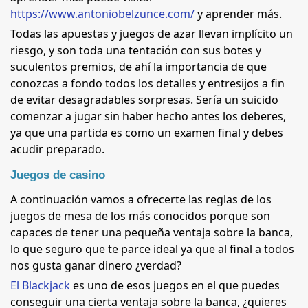
https://www.antoniobelzunce.com/
y aprender más.
Todas las apuestas y juegos de azar llevan implícito un
riesgo, y son toda una tentación con sus botes y
suculentos premios, de ahí la importancia de que
conozcas a fondo todos los detalles y entresijos a fin
de evitar desagradables sorpresas. Sería un suicido
comenzar a jugar sin haber hecho antes los deberes,
ya que una partida es como un examen final y debes
acudir preparado.
Juegos de casino
A continuación vamos a ofrecerte las reglas de los
juegos de mesa de los más conocidos porque son
capaces de tener una pequeña ventaja sobre la banca,
lo que seguro que te parce ideal ya que al final a todos
nos gusta ganar dinero ¿verdad?
El Blackjack
es uno de esos juegos en el que puedes
conseguir una cierta ventaja sobre la banca, ¿quieres