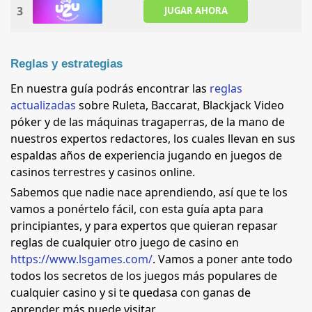
3
JUGAR AHORA
Reglas y estrategias
En nuestra guía podrás encontrar las
reglas
actualizadas
sobre Ruleta, Baccarat, Blackjack Video
póker y de las máquinas tragaperras, de la mano de
nuestros expertos redactores, los cuales llevan en sus
espaldas años de experiencia jugando en juegos de
casinos terrestres y casinos online.
Sabemos que nadie nace aprendiendo, así que te los
vamos a ponértelo fácil, con esta guía apta para
principiantes, y para expertos que quieran repasar
reglas de cualquier otro juego de casino en
https://www.lsgames.com/
. Vamos a poner ante todo
todos los secretos de los juegos más populares de
cualquier casino y si te quedasa con ganas de
aprender más puede visitar