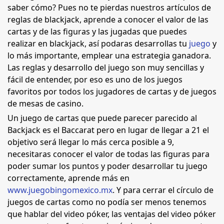
saber cómo? Pues no te pierdas nuestros artículos de
reglas de blackjack, aprende a conocer el valor de las
cartas y de las figuras y las jugadas que puedes
realizar en blackjack, así podaras desarrollas tu
juego
y
lo más importante, emplear una estrategia ganadora.
Las reglas y desarrollo del juego son muy sencillas y
fácil de entender, por eso es uno de los juegos
favoritos por todos los jugadores de cartas y de juegos
de mesas de casino.
Un juego de cartas que puede parecer parecido al
Backjack es el Baccarat pero en lugar de llegar a 21 el
objetivo será llegar lo más cerca posible a 9,
necesitaras conocer el valor de todas las figuras para
poder sumar los puntos y poder desarrollar tu juego
correctamente, aprende más en
www.juegobingomexico.mx
. Y para cerrar el círculo de
juegos de cartas como no podía ser menos tenemos
que hablar del video póker, las ventajas del video póker