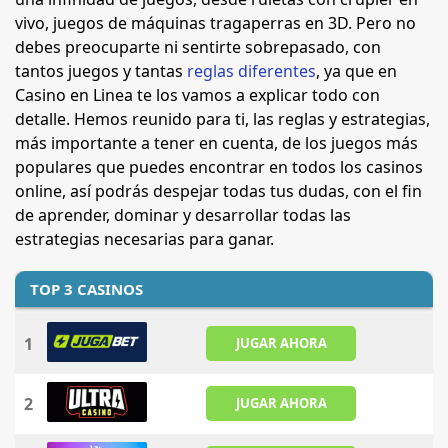
vivo, juegos de máquinas tragaperras en 3D. Pero no
debes preocuparte ni sentirte sobrepasado, con
tantos juegos y tantas
reglas diferentes
, ya que en
Casino en Linea te los vamos a explicar todo con
detalle. Hemos reunido para ti, las reglas y estrategias,
más importante a tener en cuenta, de los juegos más
populares que puedes encontrar en todos los casinos
online, así podrás despejar todas tus dudas, con el fin
de aprender, dominar y desarrollar todas las
estrategias necesarias para ganar.
TOP 3 CASINOS
1
JUGAR AHORA
2
JUGAR AHORA