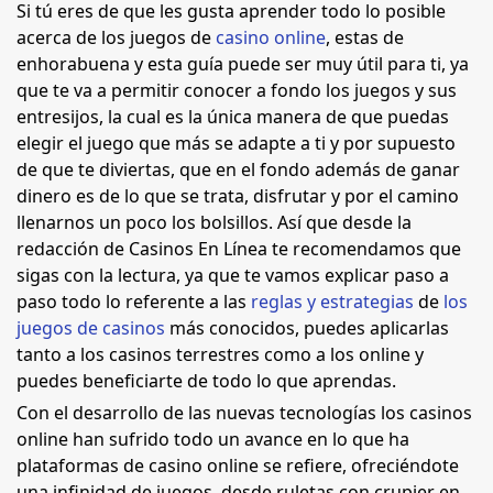
Si tú eres de que les gusta aprender todo lo posible
acerca de los juegos de
casino online
, estas de
enhorabuena y esta guía puede ser muy útil para ti, ya
que te va a permitir conocer a fondo los juegos y sus
entresijos, la cual es la única manera de que puedas
elegir el juego que más se adapte a ti y por supuesto
de que te diviertas, que en el fondo además de ganar
dinero es de lo que se trata, disfrutar y por el camino
llenarnos un poco los bolsillos. Así que desde la
redacción de Casinos En Línea te recomendamos que
sigas con la lectura, ya que te vamos explicar paso a
paso todo lo referente a las
reglas y estrategias
de
los
juegos de casinos
más conocidos, puedes aplicarlas
tanto a los casinos terrestres como a los online y
puedes beneficiarte de todo lo que aprendas.
Con el desarrollo de las nuevas tecnologías los casinos
online han sufrido todo un avance en lo que ha
plataformas de casino online se refiere, ofreciéndote
una infinidad de juegos, desde ruletas con crupier en