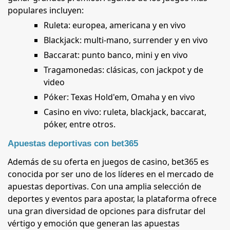
populares incluyen:
Ruleta: europea, americana y en vivo
Blackjack: multi-mano, surrender y en vivo
Baccarat: punto banco, mini y en vivo
Tragamonedas: clásicas, con jackpot y de
video
Póker: Texas Hold'em, Omaha y en vivo
Casino en vivo: ruleta, blackjack, baccarat,
póker, entre otros.
Apuestas deportivas con bet365
Además de su oferta en juegos de casino, bet365 es
conocida por ser uno de los líderes en el mercado de
apuestas deportivas. Con una amplia selección de
deportes y eventos para apostar, la plataforma ofrece
una gran diversidad de opciones para disfrutar del
vértigo y emoción que generan las apuestas