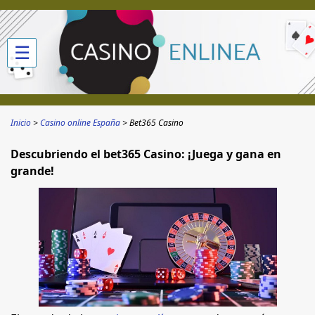
☰
Inicio
Casino online España
Bet365 Casino
Descubriendo el bet365 Casino: ¡Juega y gana en
grande!