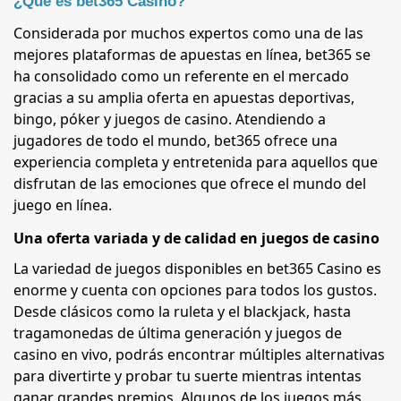
¿Qué es bet365 Casino?
Considerada por muchos expertos como una de las
mejores plataformas de apuestas en línea, bet365 se
ha consolidado como un referente en el mercado
gracias a su amplia oferta en apuestas deportivas,
bingo, póker y juegos de casino. Atendiendo a
jugadores de todo el mundo, bet365 ofrece una
experiencia completa y entretenida para aquellos que
disfrutan de las emociones que ofrece el mundo del
juego en línea.
Una oferta variada y de calidad en juegos de casino
La variedad de juegos disponibles en bet365 Casino es
enorme y cuenta con opciones para todos los gustos.
Desde clásicos como la ruleta y el blackjack, hasta
tragamonedas de última generación y juegos de
casino en vivo, podrás encontrar múltiples alternativas
para divertirte y probar tu suerte mientras intentas
ganar grandes premios. Algunos de los juegos más