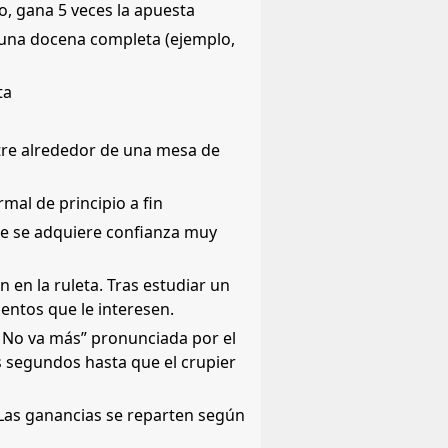
, gana 5 veces la apuesta
 una docena completa (ejemplo,
ta
tre alrededor de una mesa de
mal de principio a fin
que se adquiere confianza muy
 en la ruleta. Tras estudiar un
entos que le interesen.
. No va más” pronunciada por el
os segundos hasta que el crupier
. Las ganancias se reparten según