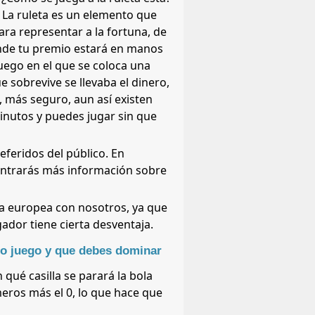
 La ruleta es un elemento que
ra representar a la fortuna, de
onde tu premio estará en manos
juego en el que se coloca una
e sobrevive se llevaba el dinero,
, más seguro, aun así existen
minutos y puedes jugar sin que
eferidos del público. En
ontrarás más información sobre
ta europea con nosotros, ya que
gador tiene cierta desventaja.
illo juego y que debes dominar
 qué casilla se parará la bola
meros más el 0, lo que hace que