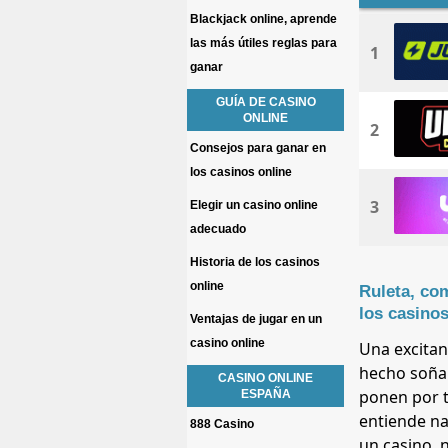
Blackjack online, aprende
las más útiles reglas para
1
ganar
GUÍA DE CASINO
ONLINE
2
Consejos para ganar en
los casinos online
3
Elegir un casino online
adecuado
Historia de los casinos
online
Ruleta, co
los casino
Ventajas de jugar en un
casino online
Una excitan
hecho soñar
CASINO ONLINE
ponen por t
ESPAÑA
entiende na
888 Casino
un casino, 